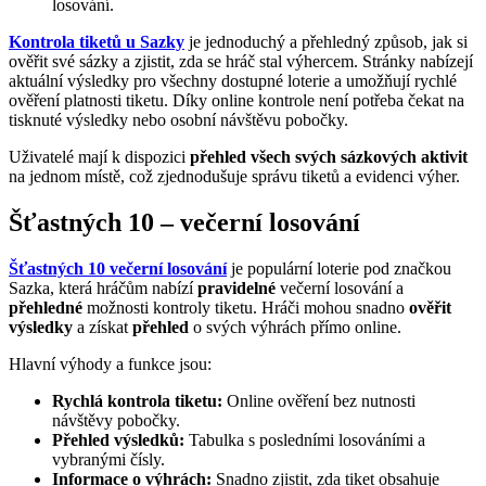
losování.
Kontrola tiketů u Sazky
je jednoduchý a přehledný způsob, jak si
ověřit své sázky a zjistit, zda se hráč stal výhercem. Stránky nabízejí
aktuální výsledky pro všechny dostupné loterie a umožňují rychlé
ověření platnosti tiketu. Díky online kontrole není potřeba čekat na
tisknuté výsledky nebo osobní návštěvu pobočky.
Uživatelé mají k dispozici
přehled všech svých sázkových aktivit
na jednom místě, což zjednodušuje správu tiketů a evidenci výher.
Šťastných 10 – večerní losování
Šťastných 10 večerní losování
je populární loterie pod značkou
Sazka, která hráčům nabízí
pravidelné
večerní losování a
přehledné
možnosti kontroly tiketu. Hráči mohou snadno
ověřit
výsledky
a získat
přehled
o svých výhrách přímo online.
Hlavní výhody a funkce jsou:
Rychlá kontrola tiketu:
Online ověření bez nutnosti
návštěvy pobočky.
Přehled výsledků:
Tabulka s posledními losováními a
vybranými čísly.
Informace o výhrách:
Snadno zjistit, zda tiket obsahuje