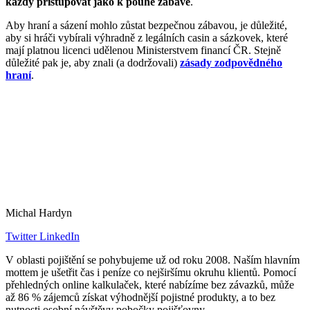
každý přistupovat jako k pouhé zábavě
.
Aby hraní a sázení mohlo zůstat bezpečnou zábavou, je důležité,
aby si hráči vybírali výhradně z legálních casin a sázkovek, které
mají platnou licenci udělenou Ministerstvem financí ČR. Stejně
důležité pak je, aby znali (a dodržovali)
zásady zodpovědného
hraní
.
Michal Hardyn
Twitter
LinkedIn
V oblasti pojištění se pohybujeme už od roku 2008. Naším hlavním
mottem je ušetřit čas i peníze co nejširšímu okruhu klientů. Pomocí
přehledných online kalkulaček, které nabízíme bez závazků, může
až 86 % zájemců získat výhodnější pojistné produkty, a to bez
nutnosti osobní návštěvy pobočky pojišťovny.