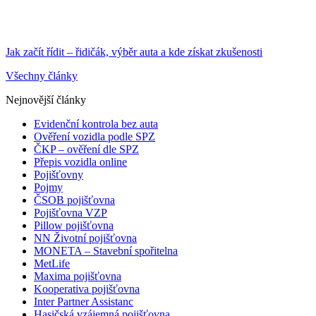
Jak začít řídit – řidičák, výběr auta a kde získat zkušenosti
Všechny články
Nejnovější články
Evidenční kontrola bez auta
Ověření vozidla podle SPZ
ČKP – ověření dle SPZ
Přepis vozidla online
Pojišťovny
Pojmy
ČSOB pojišťovna
Pojišťovna VZP
Pillow pojišťovna
NN Životní pojišťovna
MONETA – Stavební spořitelna
MetLife
Maxima pojišťovna
Kooperativa pojišťovna
Inter Partner Assistanc
Hasičská vzájemná pojišťovna