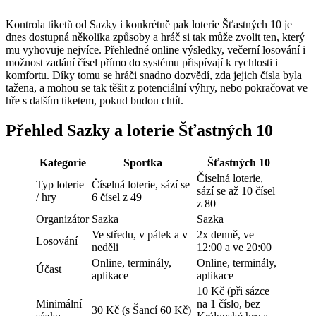
Kontrola tiketů od Sazky i konkrétně pak loterie Šťastných 10 je
dnes dostupná několika způsoby a hráč si tak může zvolit ten, který
mu vyhovuje nejvíce. Přehledné online výsledky, večerní losování i
možnost zadání čísel přímo do systému přispívají k rychlosti i
komfortu. Díky tomu se hráči snadno dozvědí, zda jejich čísla byla
tažena, a mohou se tak těšit z potenciální výhry, nebo pokračovat ve
hře s dalším tiketem, pokud budou chtít.
Přehled Sazky a loterie Šťastných 10
Kategorie
Sportka
Šťastných 10
Číselná loterie,
Typ loterie
Číselná loterie, sází se
sází se až 10 čísel
/ hry
6 čísel z 49
z 80
Organizátor
Sazka
Sazka
Ve středu, v pátek a v
2x denně, ve
Losování
neděli
12:00 a ve 20:00
Online, terminály,
Online, terminály,
Účast
aplikace
aplikace
10 Kč (při sázce
Minimální
na 1 číslo, bez
30 Kč (s Šancí 60 Kč)