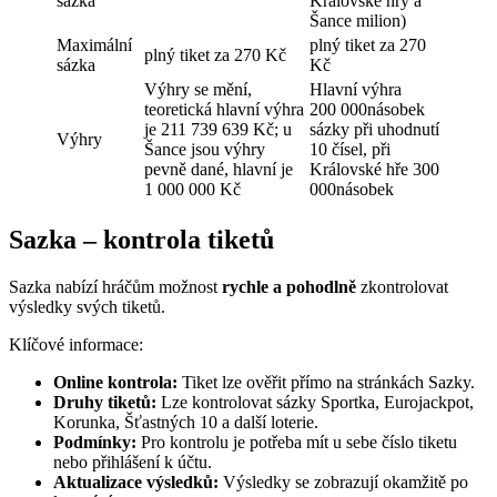
sázka
Královské hry a
Šance milion)
Maximální
plný tiket za 270
plný tiket za 270 Kč
sázka
Kč
Výhry se mění,
Hlavní výhra
teoretická hlavní výhra
200 000násobek
je 211 739 639 Kč; u
sázky při uhodnutí
Výhry
Šance jsou výhry
10 čísel, při
pevně dané, hlavní je
Královské hře 300
1 000 000 Kč
000násobek
Sazka – kontrola tiketů
Sazka nabízí hráčům možnost
rychle a pohodlně
zkontrolovat
výsledky svých tiketů.
Klíčové informace:
Online kontrola:
Tiket lze ověřit přímo na stránkách Sazky.
Druhy tiketů:
Lze kontrolovat sázky Sportka, Eurojackpot,
Korunka, Šťastných 10 a další loterie.
Podmínky:
Pro kontrolu je potřeba mít u sebe číslo tiketu
nebo přihlášení k účtu.
Aktualizace výsledků:
Výsledky se zobrazují okamžitě po