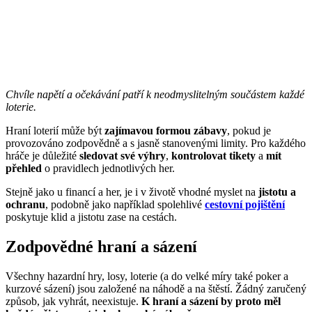
Chvíle napětí a očekávání patří k neodmyslitelným součástem každé
loterie.
Hraní loterií může být
zajímavou formou zábavy
, pokud je
provozováno zodpovědně a s jasně stanovenými limity. Pro každého
hráče je důležité
sledovat své výhry
,
kontrolovat tikety
a
mít
přehled
o pravidlech jednotlivých her.
Stejně jako u financí a her, je i v životě vhodné myslet na
jistotu a
ochranu
, podobně jako například spolehlivé
cestovní pojištění
poskytuje klid a jistotu zase na cestách.
Zodpovědné hraní a sázení
Všechny hazardní hry, losy, loterie (a do velké míry také poker a
kurzové sázení) jsou založené na náhodě a na štěstí. Žádný zaručený
způsob, jak vyhrát, neexistuje.
K hraní a sázení by proto měl