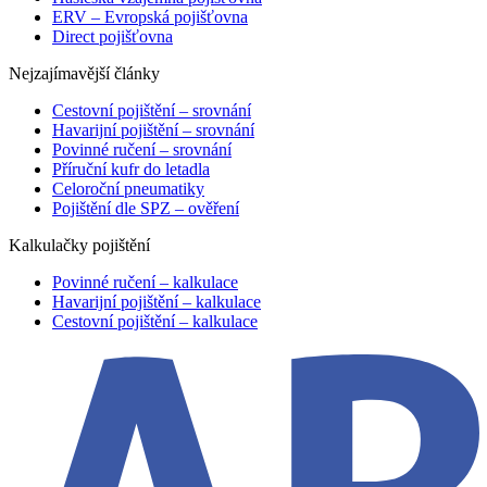
ERV – Evropská pojišťovna
Direct pojišťovna
Nejzajímavější články
Cestovní pojištění – srovnání
Havarijní pojištění – srovnání
Povinné ručení – srovnání
Příruční kufr do letadla
Celoroční pneumatiky
Pojištění dle SPZ – ověření
Kalkulačky pojištění
Povinné ručení – kalkulace
Havarijní pojištění – kalkulace
Cestovní pojištění – kalkulace