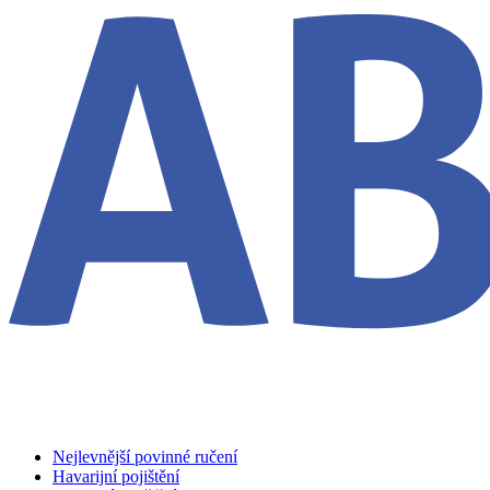
Nejlevnější povinné ručení
Havarijní pojištění