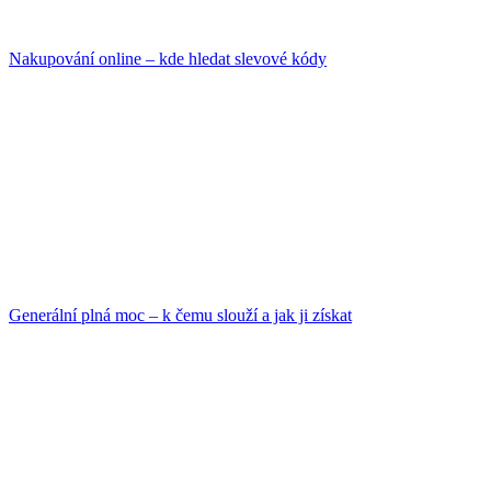
Nakupování online – kde hledat slevové kódy
Generální plná moc – k čemu slouží a jak ji získat