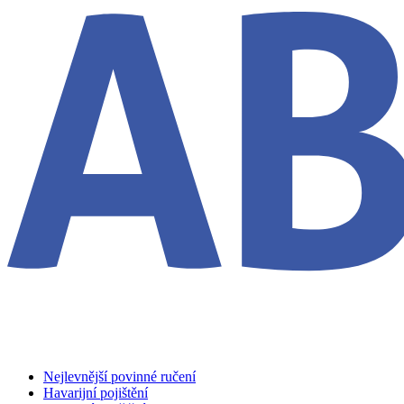
Nejlevnější povinné ručení
Havarijní pojištění