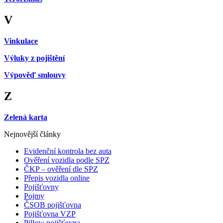
V
Vinkulace
Výluky z pojištění
Výpověď smlouvy
Z
Zelená karta
Nejnovější články
Evidenční kontrola bez auta
Ověření vozidla podle SPZ
ČKP – ověření dle SPZ
Přepis vozidla online
Pojišťovny
Pojmy
ČSOB pojišťovna
Pojišťovna VZP
Pillow pojišťovna