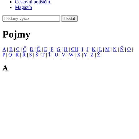
Cestovní pojištění
Magazín
Hledat
Pojmy
A
|
B
|
C
|
Č
|
D
|
Ď
|
E
|
F
|
G
|
H
|
CH
|
I
|
J
|
K
|
L
|
M
|
N
|
Ň
|
O
|
P
|
Q
|
R
|
Ř
|
S
|
Š
|
T
|
Ť
|
U
|
V
|
W
|
X
|
Y
|
Z
|
Ž
A