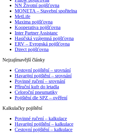
NN Životní pojišťovna
MONETA – Stavební spořitelna
MetLife
Maxima pojišťovna
Kooperativa pojišťovna
Inter Partner Assistanc
Hasičská vzájemná pojišťovna
ERV – Evropská pojišťovna
Direct pojišťovna
Nejzajímavější články
Cestovní pojištění – srovnání
Havarijní pojištění – srovnání
Povinné ručení – srovnání
Příruční kufr do letadla
Celoroční pneumatiky
Pojištění dle SPZ – ověření
Kalkulačky pojištění
Povinné ručení – kalkulace
Havarijní pojištění – kalkulace
Cestovní pojištění – kalkulace