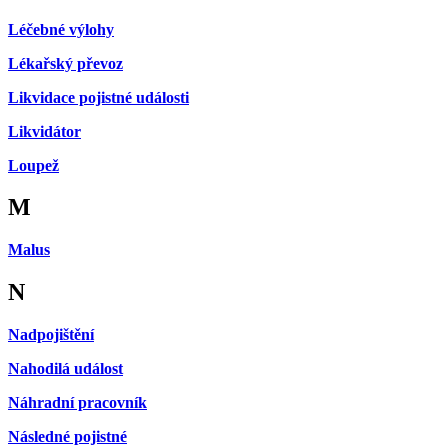
Léčebné výlohy
Lékařský převoz
Likvidace pojistné události
Likvidátor
Loupež
M
Malus
N
Nadpojištění
Nahodilá událost
Náhradní pracovník
Následné pojistné