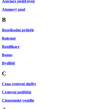
Asociace pojišťoven
Atomový pool
B
Bezeškodní průběh
Bolestné
Bonifikace
Bonus
Bydliště
C
Cena cestovní služby
Cestovní pojištění
Cizozemské vozidlo