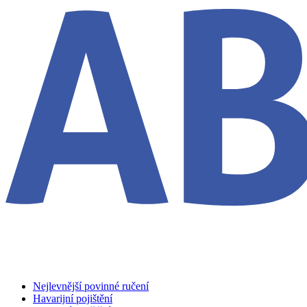
Nejlevnější povinné ručení
Havarijní pojištění