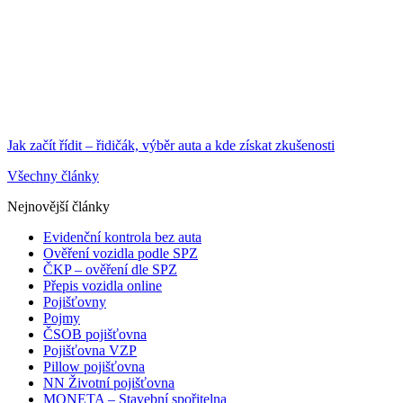
Jak začít řídit – řidičák, výběr auta a kde získat zkušenosti
Všechny články
Nejnovější články
Evidenční kontrola bez auta
Ověření vozidla podle SPZ
ČKP – ověření dle SPZ
Přepis vozidla online
Pojišťovny
Pojmy
ČSOB pojišťovna
Pojišťovna VZP
Pillow pojišťovna
NN Životní pojišťovna
MONETA – Stavební spořitelna