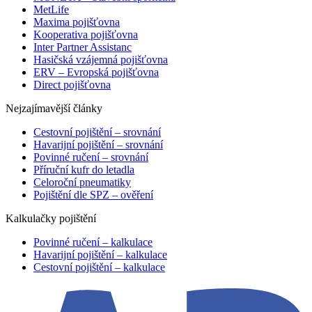
MetLife
Maxima pojišťovna
Kooperativa pojišťovna
Inter Partner Assistanc
Hasičská vzájemná pojišťovna
ERV – Evropská pojišťovna
Direct pojišťovna
Nejzajímavější články
Cestovní pojištění – srovnání
Havarijní pojištění – srovnání
Povinné ručení – srovnání
Příruční kufr do letadla
Celoroční pneumatiky
Pojištění dle SPZ – ověření
Kalkulačky pojištění
Povinné ručení – kalkulace
Havarijní pojištění – kalkulace
Cestovní pojištění – kalkulace