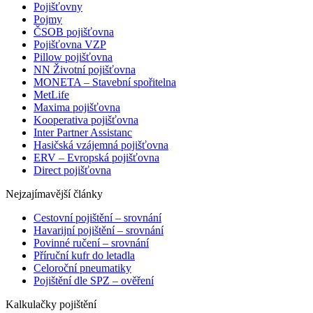
Pojišťovny
Pojmy
ČSOB pojišťovna
Pojišťovna VZP
Pillow pojišťovna
NN Životní pojišťovna
MONETA – Stavební spořitelna
MetLife
Maxima pojišťovna
Kooperativa pojišťovna
Inter Partner Assistanc
Hasičská vzájemná pojišťovna
ERV – Evropská pojišťovna
Direct pojišťovna
Nejzajímavější články
Cestovní pojištění – srovnání
Havarijní pojištění – srovnání
Povinné ručení – srovnání
Příruční kufr do letadla
Celoroční pneumatiky
Pojištění dle SPZ – ověření
Kalkulačky pojištění