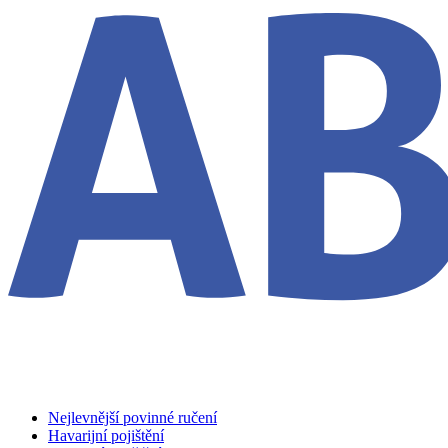
Nejlevnější povinné ručení
Havarijní pojištění