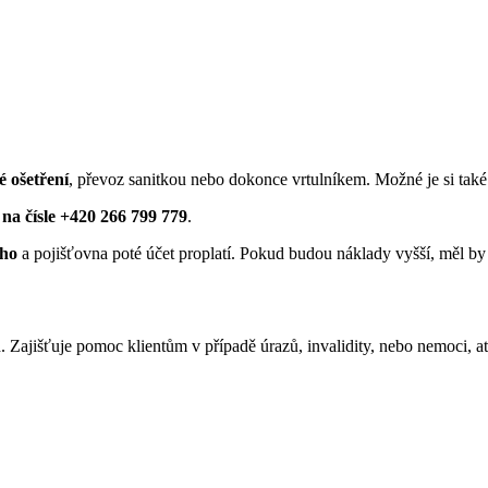
é ošetření
, převoz sanitkou nebo dokonce vrtulníkem. Možné je si také 
 na čísle +420 266 799 779
.
ého
a pojišťovna poté účet proplatí. Pokud budou náklady vyšší, měl by s
h. Zajišťuje pomoc klientům v případě úrazů, invalidity, nebo nemoci, 