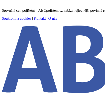
Srovnání cen pojištění – ABCpojisteni.cz nabízí nejlevnější povinné ruč
Soukromí a cookies
|
Kontakt
|
O nás