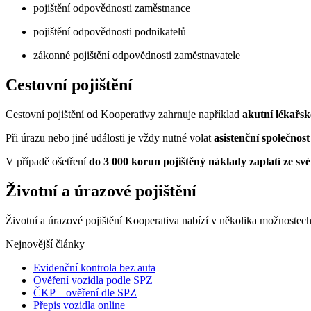
pojištění odpovědnosti zaměstnance
pojištění odpovědnosti podnikatelů
zákonné pojištění odpovědnosti zaměstnavatele
Cestovní pojištění
Cestovní pojištění od Kooperativy zahrnuje například
akutní lékařsk
Při úrazu nebo jiné události je vždy nutné volat
asistenční společnost
V případě ošetření
do 3 000 korun pojištěný náklady zaplatí ze sv
Životní a úrazové pojištění
Životní a úrazové pojištění Kooperativa nabízí v několika možnostec
Nejnovější články
Evidenční kontrola bez auta
Ověření vozidla podle SPZ
ČKP – ověření dle SPZ
Přepis vozidla online