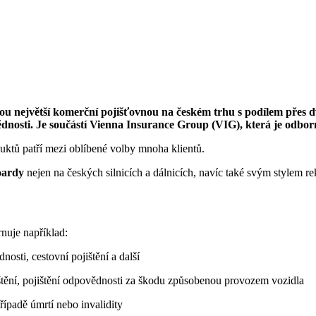
hou největší komerční pojišťovnou na českém trhu s podílem přes d
povědnosti. Je součástí Vienna Insurance Group (VIG), která je odbo
duktů patří mezi oblíbené volby mnoha klientů.
oardy
nejen na českých silnicích a dálnicích, navíc také svým stylem r
rnuje například:
osti, cestovní pojištění a další
ištění, pojištění odpovědnosti za škodu způsobenou provozem vozidla
řípadě úmrtí nebo invalidity