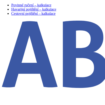
Povinné ručení – kalkulace
Havarijní pojištění – kalkulace
Cestovní pojištění – kalkulace