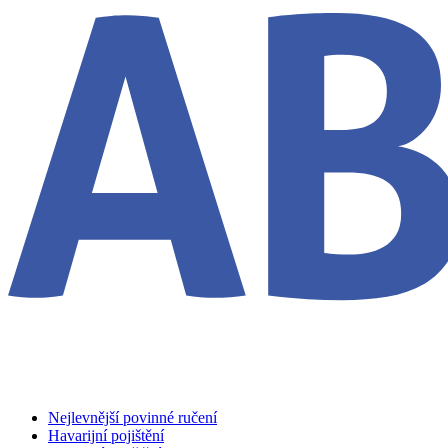
Nejlevnější povinné ručení
Havarijní pojištění