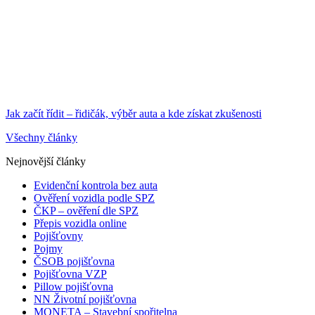
Jak začít řídit – řidičák, výběr auta a kde získat zkušenosti
Všechny články
Nejnovější články
Evidenční kontrola bez auta
Ověření vozidla podle SPZ
ČKP – ověření dle SPZ
Přepis vozidla online
Pojišťovny
Pojmy
ČSOB pojišťovna
Pojišťovna VZP
Pillow pojišťovna
NN Životní pojišťovna
MONETA – Stavební spořitelna