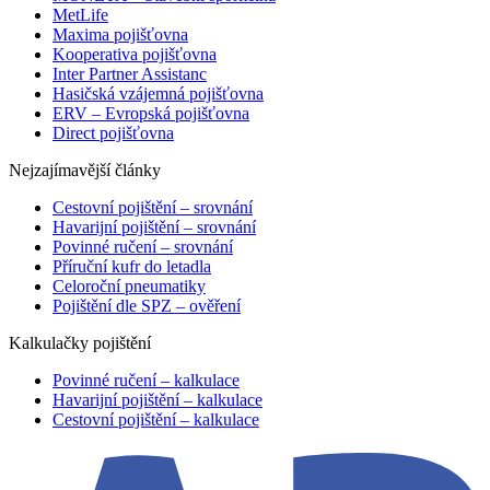
MetLife
Maxima pojišťovna
Kooperativa pojišťovna
Inter Partner Assistanc
Hasičská vzájemná pojišťovna
ERV – Evropská pojišťovna
Direct pojišťovna
Nejzajímavější články
Cestovní pojištění – srovnání
Havarijní pojištění – srovnání
Povinné ručení – srovnání
Příruční kufr do letadla
Celoroční pneumatiky
Pojištění dle SPZ – ověření
Kalkulačky pojištění
Povinné ručení – kalkulace
Havarijní pojištění – kalkulace
Cestovní pojištění – kalkulace