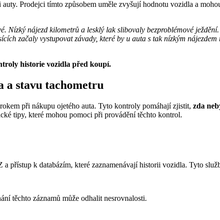
i auty. Prodejci tímto způsobem uměle zvyšují hodnotu vozidla a mohou 
é. Nízký nájezd kilometrů a lesklý lak slibovaly bezproblémové ježdění
ících začaly vystupovat závady, které by u auta s tak nízkým nájezdem 
troly historie vozidla před koupí.
la a stavu tachometru
rokem při nákupu ojetého auta. Tyto kontroly pomáhají zjistit,
zda neb
ké tipy, které mohou pomoci při provádění těchto kontrol.
 přístup k databázím, které zaznamenávají historii vozidla. Tyto slu
ání těchto záznamů může odhalit nesrovnalosti.