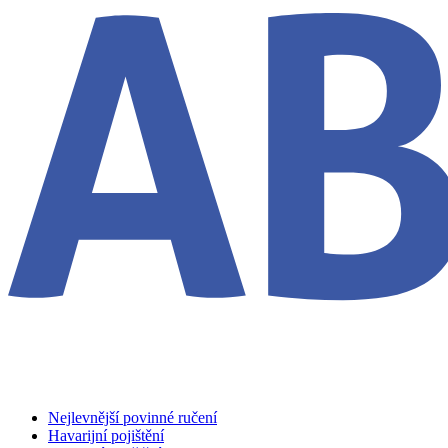
Nejlevnější povinné ručení
Havarijní pojištění