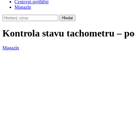
Cestovní pojištění
Magazín
Hledat
Kontrola stavu tachometru – p
Magazín