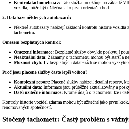
Kontrolatachometru.cz:
Tato služba umožňuje na základě VIN 
vozidla, může být užitečná jako první orientační bod.
2. Databáze některých autobazarů:
Některé autobazary nabízejí základní kontrolu historie vozidla
tachometru.
Omezení bezplatných kontrol:
Omezené informace:
Bezplatné služby obvykle poskytují pouze
Neaktuální data:
Záznamy o tachometru mohou být starší a nem
Možnost chyb:
I v bezplatných databázích se mohou vyskytno
Proč jsou placené služby často lepší volbou?
Komplexní report:
Placené služby nabízejí detailní reporty, k
Aktuální data:
Informace jsou průběžně aktualizovány a poskytu
Další užitečné informace:
Kromě údajů o tachometru lze i dalš
Kontroly historie vozidel zdarma mohou být užitečné jako první krok
renomovaných společností.
Stočený tachometr: Častý problém s vážn