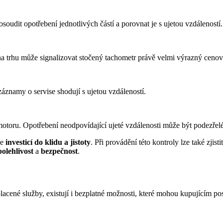
oudit opotřebení jednotlivých částí a porovnat je s ujetou vzdáleností.
 trhu může signalizovat stočený tachometr právě velmi výrazný cenový
záznamy o servise shodují s ujetou vzdáleností.
 motoru. Opotřebení neodpovídající ujeté vzdálenosti může být podezřelé
je
investicí do klidu a jistoty
. Při provádění této kontroly lze také zji
polehlivost
a
bezpečnost
.
cené služby, existují i bezplatné možnosti, které mohou kupujícím posk