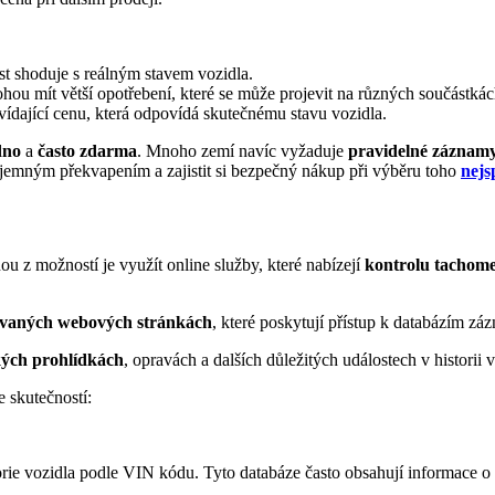
ost shoduje s reálným stavem vozidla.
u mít větší opotřebení, které se může projevit na různých součástkác
dající cenu, která odpovídá skutečnému stavu vozidla.
dno
a
často
zdarma
. Mnoho zemí navíc vyžaduje
pravidelné záznamy
říjemným překvapením a zajistit si bezpečný nákup při výběru toho
nejs
ou z možností je využít online služby, které nabízejí
kontrolu tachom
ovaných
webových
stránkách
, které poskytují přístup k databázím zá
kých prohlídkách
, opravách a dalších důležitých událostech v historii v
e skutečností:
torie vozidla podle VIN kódu. Tyto databáze často obsahují informace 