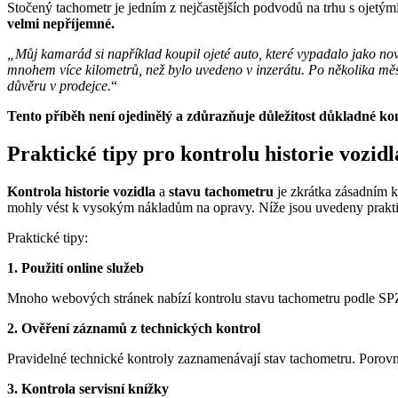
Stočený tachometr je jedním z nejčastějších podvodů na trhu s ojetým
velmi nepříjemné.
„Můj kamarád si například koupil ojeté auto, které vypadalo jako nov
mnohem více kilometrů, než bylo uvedeno v inzerátu. Po několika měs
důvěru v prodejce.
“
Tento příběh není ojedinělý a zdůrazňuje důležitost důkladné kon
Praktické tipy pro kontrolu historie vozid
Kontrola
historie
vozidla
a
stavu
tachometru
je zkrátka zásadním k
mohly vést k vysokým nákladům na opravy. Níže jsou uvedeny praktic
Praktické tipy:
1. Použití online služeb
Mnoho webových stránek nabízí kontrolu stavu tachometru podle SPZ a
2. Ověření záznamů z technických kontrol
Pravidelné technické kontroly zaznamenávají stav tachometru. Porovn
3. Kontrola servisní knížky