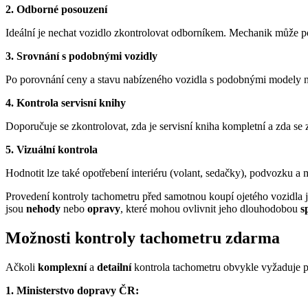
2. Odborné posouzení
Ideální je nechat vozidlo zkontrolovat odborníkem. Mechanik může pos
3. Srovnání s podobnými vozidly
Po porovnání ceny a stavu nabízeného vozidla s podobnými modely na
4. Kontrola servisní knihy
Doporučuje se zkontrolovat, zda je servisní kniha kompletní a zda se 
5. Vizuální kontrola
Hodnotit lze také opotřebení interiéru (volant, sedačky), podvozku a
Provedení kontroly tachometru před samotnou koupí ojetého vozidla 
jsou
nehody
nebo
opravy
, které mohou ovlivnit jeho dlouhodobou
s
Možnosti kontroly tachometru zdarma
Ačkoli
komplexní
a
detailní
kontrola tachometru obvykle vyžaduje pla
1. Ministerstvo dopravy ČR: