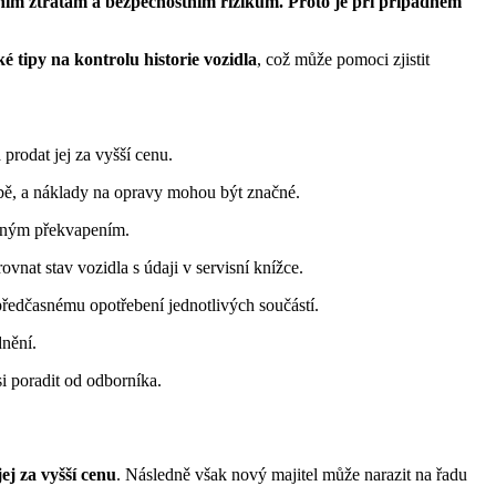
čním ztrátám a bezpečnostním rizikům. Proto je při případném
ké tipy na kontrolu historie vozidla
, což může pomoci zjistit
prodat jej za vyšší cenu.
obě, a náklady na opravy mohou být značné.
emným překvapením.
ovnat stav vozidla s údaji v servisní knížce.
předčasnému opotřebení jednotlivých součástí.
nění.
si poradit od odborníka.
ej za vyšší cenu
. Následně však nový majitel může narazit na řadu