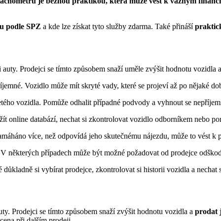
í tachometrů je běžnou praktikou, která může vést k vážným finan
ru podle SPZ
a kde lze získat tyto služby zdarma. Také přináší
praktic
 auty. Prodejci se tímto způsobem snaží uměle zvýšit hodnotu vozidla a 
jemné. Vozidlo může mít skryté vady, které se projeví až po nějaké d
jetého vozidla. Pomůže odhalit případné podvody a vyhnout se nepříj
užít online databází, nechat si zkontrolovat vozidlo odborníkem nebo por
namáháno více, než odpovídá jeho skutečnému nájezdu, může to vést k 
. V některých případech může být možné požadovat od prodejce odškod
ůkladně si vybírat prodejce, zkontrolovat si historii vozidla a nechat 
uty. Prodejci se tímto způsobem snaží zvýšit hodnotu vozidla a
prodat j
cena při dalším prodeji.