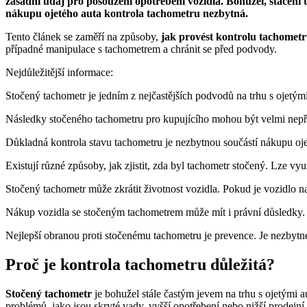
zásadní údaj pro posouzení opotřebení vozidla. Bohužel, stáčen
nákupu ojetého auta kontrola tachometru nezbytná.
Tento článek se zaměří na způsoby,
jak provést kontrolu tachomet
případné manipulace s tachometrem a chránit se před podvody.
Nejdůležitější informace:
Stočený tachometr je jedním z nejčastějších podvodů na trhu s ojetými
Následky stočeného tachometru pro kupujícího mohou být velmi nepří
Důkladná kontrola stavu tachometru je nezbytnou součástí nákupu o
Existují různé způsoby, jak zjistit, zda byl tachometr stočený. Lze vy
Stočený tachometr může zkrátit životnost vozidla. Pokud je vozidlo 
Nákup vozidla se stočeným tachometrem může mít i právní důsledky
Nejlepší obranou proti stočenému tachometru je prevence. Je nezbytné d
Proč je kontrola tachometru důležitá?
Stočený tachometr
je bohužel stále častým jevem na trhu s ojetými a
problémů, jako jsou skryté vady, vyšší opotřebení nebo nižší prodejní 