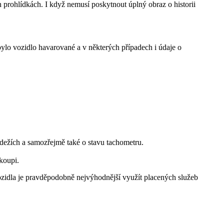
prohlídkách. I když nemusí poskytnout úplný obraz o historii
bylo vozidlo havarované a v některých případech i údaje o
krádežích a samozřejmě také o stavu tachometru.
koupi.
vozidla je pravděpodobně nejvýhodnější využít placených služeb