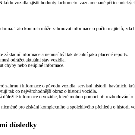
kódu vozidla zjistit hodnoty tachometru zaznamenané při technických 
 zdarma. Tato kontrola může zahrnovat informace o počtu majitelů, zda 
 základní informace a nemusí být tak detailní jako placené reporty.
usí odrážet aktuální stav vozidla.
ut chyby nebo neúplné informace.
teré zahrnují informace o původu vozidla, servisní historii, haváriích, 
jí tak co nejvěrohodnější obraz o historii vozidla.
í důležité informace o vozidle, které mohou pomoci při rozhodování o 
, nicméně pro získání komplexního a spolehlivého přehledu o historii 
ými důsledky