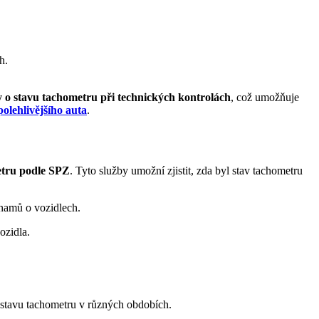
h.
 o stavu tachometru při technických kontrolách
, což umožňuje
polehlivějšího auta
.
etru podle SPZ
. Tyto služby umožní zjistit, zda byl stav tachometru
znamů o vozidlech.
ozidla.
o stavu tachometru v různých obdobích.