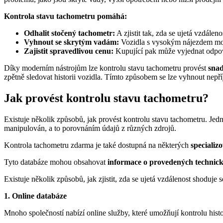
Kontrola stavu tachometru pomáhá:
Odhalit stočený tachometr:
A zjistit tak, zda se ujetá vzdálen
Vyhnout se skrytým vadám:
Vozidla s vysokým nájezdem moho
Zajistit spravedlivou cenu:
Kupující pak může vyjednat odpoví
Díky moderním nástrojům lze kontrolu stavu tachometru provést
sna
zpětně sledovat historii vozidla. Tímto způsobem se lze vyhnout nep
Jak provést kontrolu stavu tachometru?
Existuje několik způsobů, jak provést kontrolu stavu tachometru. Jedn
manipulován, a to porovnáním údajů z různých zdrojů.
Kontrola tachometru zdarma je také dostupná na některých
specializ
Tyto databáze mohou obsahovat
informace o provedených technic
Existuje několik způsobů, jak zjistit, zda se ujetá vzdálenost shoduje s
1. Online databáze
Mnoho společností nabízí online služby, které umožňují kontrolu his