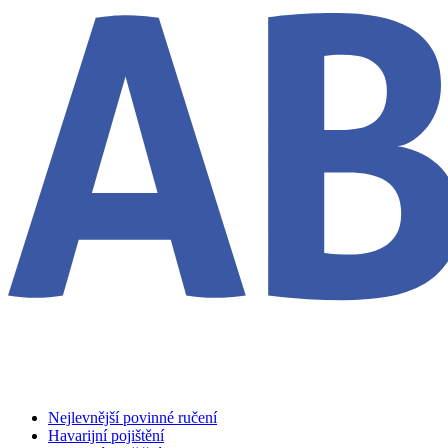
Nejlevnější povinné ručení
Havarijní pojištění