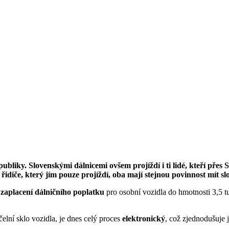
publiky. Slovenskými dálnicemi ovšem projíždí i ti lidé, kteří přes
 řidiče, který jím pouze projíždí, oba mají stejnou povinnost mít 
 zaplacení dálničního poplatku
pro osobní vozidla do hmotnosti 3,5 tu
čelní sklo vozidla, je dnes celý proces
elektronický
, což zjednodušuje 