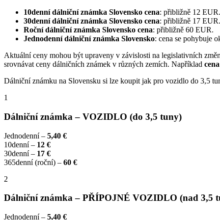
10denní dálniční známka Slovensko cena
: přibližně 12 EUR
30denní dálniční známka Slovensko cena
: přibližně 17 EUR
Roční dálniční známka Slovensko cena
: přibližně 60 EUR.
Jednodenní dálniční známka Slovensko
: cena se pohybuje 
Aktuální ceny mohou být upraveny v závislosti na legislativních změn
srovnávat ceny dálničních známek v různých zemích. Například
cena
Dálniční známku na Slovensku si lze koupit jak pro vozidlo do 3,5 tun
1
Dálniční známka – VOZIDLO (do 3,5 tuny)
Jednodenní –
5,40 €
10denní –
12 €
30denní –
17 €
365denní (roční) –
60 €
2
Dálniční známka – PŘÍPOJNÉ VOZIDLO (nad 3,5 t
Jednodenní –
5,40 €