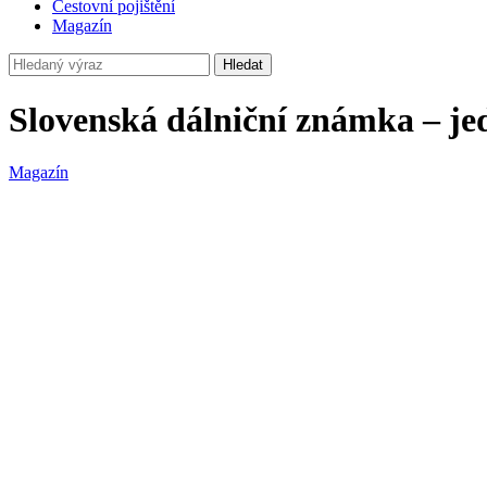
Cestovní pojištění
Magazín
Hledat
Slovenská dálniční známka – jed
Magazín