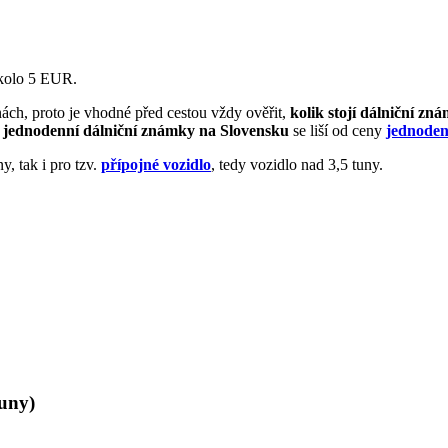
.
.
okolo 5 EUR.
ách, proto je vhodné před cestou vždy ověřit,
kolik stojí dálniční z
 jednodenní dálniční známky na Slovensku
se liší od ceny
jednoden
y, tak i pro tzv.
přípojné vozidlo
, tedy vozidlo nad 3,5 tuny.
uny)