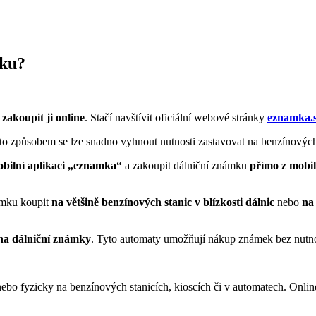
mku?
e
zakoupit ji online
. Stačí navštívit oficiální webové stránky
eznamka.
to způsobem se lze snadno vyhnout nutnosti zastavovat na benzínových
bilní aplikaci „eznamka“
a zakoupit dálniční známku
přímo z mobi
námku koupit
na většině benzínových stanic v blízkosti dálnic
nebo
na
na dálniční známky
. Tyto automaty umožňují nákup známek bez nutnos
 nebo fyzicky na benzínových stanicích, kioscích či v automatech. Onl