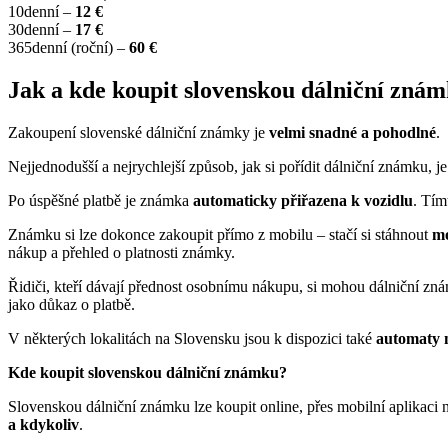
10denní –
12 €
30denní –
17 €
365denní (roční) –
60 €
Jak a kde koupit slovenskou dálniční zná
Zakoupení slovenské dálniční známky je
velmi snadné a pohodlné
.
Nejjednodušší a nejrychlejší způsob, jak si pořídit dálniční známku, j
Po úspěšné platbě je známka
automaticky přiřazena k vozidlu
. Tím
Známku si lze dokonce zakoupit přímo z mobilu – stačí si stáhnout
mo
nákup a přehled o platnosti známky.
Řidiči, kteří dávají přednost osobnímu nákupu, si mohou dálniční z
jako důkaz o platbě.
V některých lokalitách na Slovensku jsou k dispozici také
automaty 
Kde koupit slovenskou dálniční známku?
Slovenskou dálniční známku lze koupit online, přes mobilní aplikaci
a kdykoliv
.