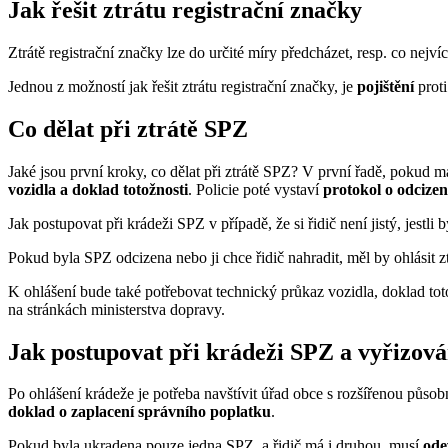
Jak řešit ztrátu registrační značky
Ztrátě registrační značky lze do určité míry předcházet, resp. co nejvíce
Jednou z možností jak řešit ztrátu registrační značky, je
pojištění
proti
Co dělat při ztrátě SPZ
Jaké jsou první kroky, co dělat při ztrátě SPZ? V první řadě, pokud má
vozidla a doklad totožnosti
. Policie poté vystaví
protokol o odcizen
Jak postupovat při krádeži SPZ v případě, že si řidič není jistý, jestl
Pokud byla SPZ odcizena nebo ji chce řidič nahradit, měl by ohlásit z
K ohlášení bude také potřebovat technický průkaz vozidla, doklad tot
na stránkách ministerstva dopravy.
Jak postupovat při krádeži SPZ a vyřizov
Po ohlášení krádeže je potřeba navštívit úřad obce s rozšířenou půso
doklad o zaplacení správního poplatku
.
Pokud byla ukradena pouze jedna SPZ, a řidič má i druhou, musí
ode