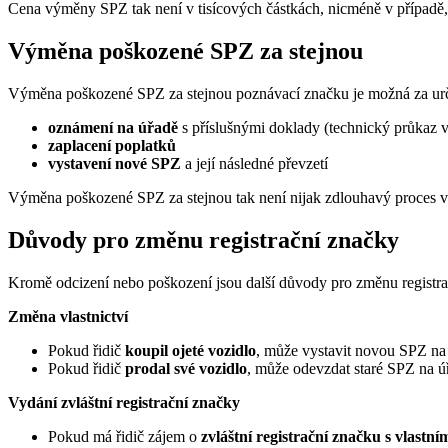
Cena výměny SPZ tak není v tisícových částkách, nicméně v případě, 
Výměna poškozené SPZ za stejnou
Výměna poškozené SPZ za stejnou poznávací značku je možná za určitý
oznámení na úřadě
s příslušnými doklady (technický průkaz v
zaplacení poplatků
vystavení nové SPZ
a její následné převzetí
Výměna poškozené SPZ za stejnou tak není nijak zdlouhavý proces v 
Důvody pro změnu registrační značky
Kromě odcizení nebo poškození jsou další důvody pro změnu registrač
Změna vlastnictví
Pokud řidič
koupil ojeté vozidlo
, může vystavit novou SPZ na
Pokud řidič
prodal své vozidlo
, může odevzdat staré SPZ na ú
Vydání zvláštní registrační značky
Pokud má řidič zájem o
zvláštní registrační značku s vlastní