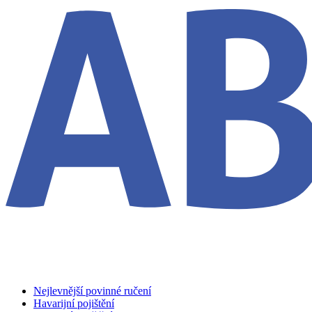
Nejlevnější povinné ručení
Havarijní pojištění