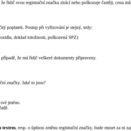
že řidič svou registrační značku ztrácí nebo poškozuje častěji, cena m
 poplatek. Postup při vyřizování je stejný, tedy:
ozidla, doklad totožnosti, poškozená SPZ)
případě, že má řidič veškeré dokumenty připraveny.
ní značky. Jaké to jsou?
 své jméno.
řadě.
m textem
, resp. o úplnou změnu registrační značky, bude muset za ni zap