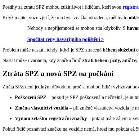
Postihy za ztrátu SPZ mohou ztížit život i řidičům, kteří svou
registr
Když majitel vozu zjistí, že mu byla značka ukradena, měl by to
ohlás
Nehody a nepříjemnosti se mohou stát kdykoliv. S
havar
Spočítat ceny havarijního pojištění >
Problém může nastat i tehdy, když je SPZ ztracená
během služební c
Nastat může i varianta, kdy značku řidič
ztratí během jízdy, aniž by
Ztráta SPZ a nová SPZ na počkání
Ztráta SPZ není jediným důvodem, proč si mohou řidiči vyřizovat n
Poškození SPZ
– pokud je SPZ poškozená a nečitelná, je nutn
Změna vlastnictví vozidla
– při změně vlastnictví vozidla je
Vydání zvláštní registrační značky
– pokud máte zájem o zvláš
Pokud řidič poznávací značku na vozidle nemá, hrozí mu pokuta až 50