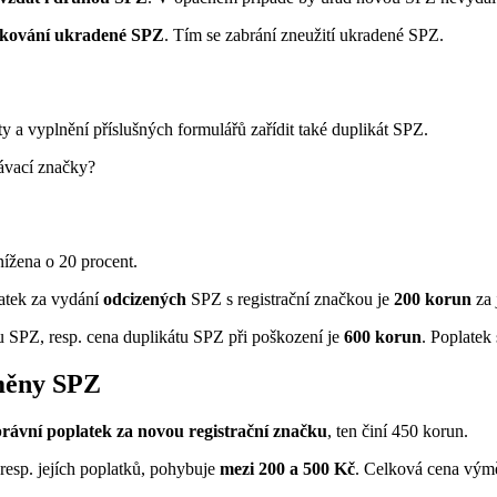
okování ukradené SPZ
. Tím se zabrání zneužití ukradené SPZ.
y a vyplnění příslušných formulářů zařídit také duplikát SPZ.
návací značky?
nížena o 20 procent.
latek za vydání
odcizených
SPZ s registrační značkou je
200 korun
za 
u SPZ, resp. cena duplikátu SPZ při poškození je
600 korun
. Poplatek 
ýměny SPZ
právní poplatek za novou registrační značku
, ten činí 450 korun.
resp. jejích poplatků, pohybuje
mezi 200 a 500 Kč
. Celková cena vým