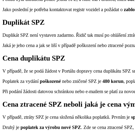
Jako poslední je potřeba kontaktovat registr vozidel a požádat o
zabl
Duplikát SPZ
Duplikát SPZ není vystaven zadarmo. Řidič tak musí po ohlášení ztrát
Jaká je jeho cena a jak se liší v případě poškození nebo ztracené poz
Cena duplikátu SPZ
V případě, že se podá žádost v Portálu dopravy cena duplikátu SPZ s
Poplatek za vydání
poškozené
nebo zničené SPZ je
480 korun
, pop
Při podání žádosti datovou schránkou nebo e-mailem se platí za novo
Cena ztracené SPZ neboli jaká je cena v
V případě, ztráty SPZ je cena složená několika poplatků. Prvním je
s
Druhý je
poplatek za výrobu nové SPZ
. Zde se cena ztracené SPZ, 