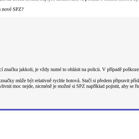
na nové SPZ?
í značku jakkoli, je vždy nutné to ohlásit na policii. V případě poškoz
 značky může být relativně rychle hotová. Stačí si předem připravit př
livnit moc nejde, nicméně je možné si SPZ například pojistit, aby se ř