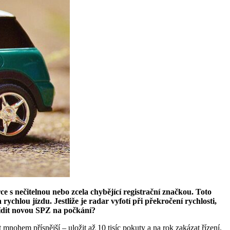
ce s nečitelnou nebo zcela chybějící registrační značkou. Toto
hlou jízdu. Jestliže je radar vyfotí při překročení rychlosti,
ídit novou SPZ na počkání?
 mnohem přísnější – uložit až 10 tisíc pokuty a na rok zakázat řízení.