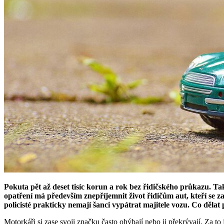
Pokuta pět až deset tisíc korun a rok bez řidičského průkazu. Tak
opatření má především znepříjemnit život řidičům aut, kteří se z
policisté prakticky nemají šanci vypátrat majitele vozu. Co děla
Motorkáři si zase svoji značku často ohýbají nebo ji překrývají. Za to