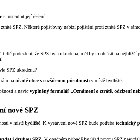
 si usnadnit její řešení.
 ztrátě SPZ. Některé pojišťovny nabízí pojištění proti ztrátě SPZ v rámci
 řidič podezření, že SPZ byla ukradena, měl by to ohlásit na nejbližší 
í
.
i byla SPZ ukradena?
trátu na
úřadě obce s rozšířenou působností
v místě bydliště.
ožnosti a navíc
vyplněný formulář „Oznámení o ztrátě, odcizení nebo
ání nové SPZ
bností v místě bydliště. K vystavení nové SPZ bude potřeba
technický p
vzdat i druhou SPZ
. V opačném případě by úřad novou SPZ nevydal