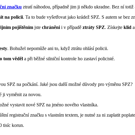
ační značku
ztratí náhodou, případně jim ji někdo ukradne. Bez ní totiž a
it na policii
. Ta to bude vyšetřovat jako krádež SPZ. S autem se bez zn
ijním pojištěním
jste
chráněni
i v případě
ztráty
SPZ
. Získejte
klid
a
esty
. Bohužel nepomůže ani to, když ztrátu ohlásí policii.
 o tom věděl
a při běžné silniční kontrole ho zastaví policisté.
ovou SPZ na počkání. Jaké jsou další možné důvody pro výměnu SPZ?
é ji vyměnit za novou.
 možné vystavit nové SPZ na jméno nového vlastníka.
tní registrační značku s vlastním textem, je nutné za ni zaplatit poplat
 tisíc korun.