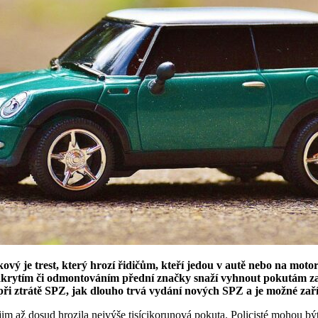
ový je trest, který hrozí řidičům, kteří jedou v autě nebo na motor
akrytím či odmontováním přední značky snaží vyhnout pokutám za ryc
t při ztrátě SPZ, jak dlouho trvá vydání nových SPZ
a je možné zař
 jim až dosud hrozila nejvýše tisícikorunová pokuta. Policisté mohou být