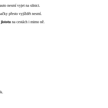
uto nesmí vyjet na silnici.
ačky přesto vyjíždět nesmí.
jistotu
na cestách i mimo ně.
ek.