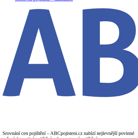
Srovnání cen pojištění – ABCpojisteni.cz nabízí nejlevnější povinné