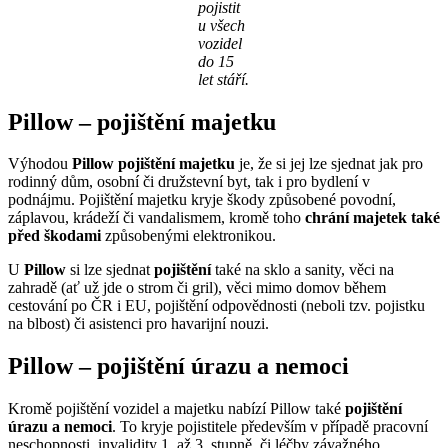
pojistit
u všech
vozidel
do 15
let stáří.
Pillow – pojištění majetku
Výhodou
Pillow pojištění majetku
je, že si jej lze sjednat jak pro
rodinný dům, osobní či družstevní byt, tak i pro bydlení v
podnájmu. Pojištění majetku kryje škody způsobené povodní,
záplavou, krádeží či vandalismem, kromě toho
chrání majetek také
před škodami
způsobenými elektronikou.
U
Pillow
si lze sjednat
pojištění
také na sklo a sanity, věci na
zahradě (ať už jde o strom či gril), věci mimo domov během
cestování po ČR i EU, pojištění odpovědnosti (neboli tzv. pojistku
na blbost) či asistenci pro havarijní nouzi.
Pillow – pojištění úrazu a nemoci
Kromě pojištění vozidel a majetku nabízí Pillow také
pojištění
úrazu a nemoci
. To kryje pojistitele především v případě pracovní
neschopnosti, invalidity 1. až 3. stupně, či léčby závažného