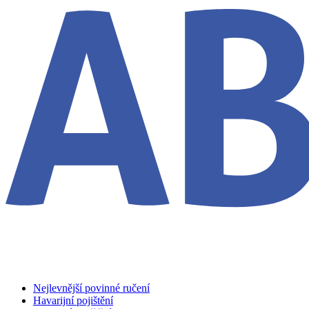
Nejlevnější povinné ručení
Havarijní pojištění