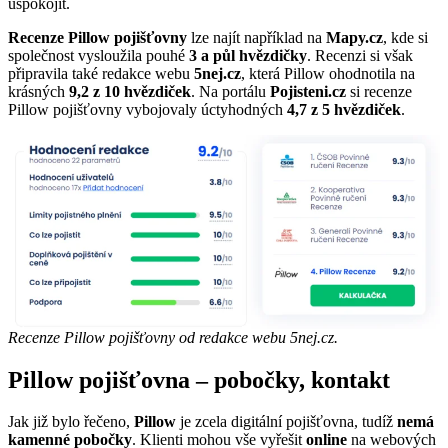
uspokojit.
Recenze Pillow pojišťovny
lze najít například na
Mapy.cz
, kde si
společnost vysloužila pouhé
3 a půl hvězdičky
. Recenzi si však
připravila také redakce webu
5nej.cz
, která Pillow ohodnotila na
krásných
9,2 z 10 hvězdiček
. Na portálu
Pojisteni.cz
si recenze
Pillow pojišťovny vybojovaly úctyhodných
4,7 z 5 hvězdiček
.
Recenze Pillow pojišťovny od redakce webu 5nej.cz.
Pillow pojišťovna – pobočky, kontakt
Jak již bylo řečeno,
Pillow
je zcela digitální pojišťovna, tudíž
nemá
kamenné pobočky
. Klienti mohou vše vyřešit
online
na webových