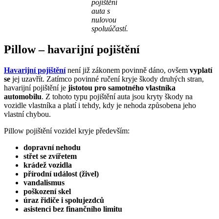
pojištění
auta s
nulovou
spoluúčastí.
Pillow – havarijní pojištění
Havarijní pojištění
není již zákonem povinně dáno, ovšem
vyplatí
se
jej uzavřít. Zatímco povinné ručení kryje škody druhých stran,
havarijní pojištění je
jistotou pro samotného vlastníka
automobilu
. Z tohoto typu pojištění auta jsou kryty škody na
vozidle vlastníka a platí i tehdy, kdy je nehoda způsobena jeho
vlastní chybou.
Pillow pojištění vozidel kryje především:
dopravní nehodu
střet se zvířetem
krádež vozidla
přírodní událost (živel)
vandalismus
poškození skel
úraz řidiče i spolujezdců
asistenci bez finančního limitu