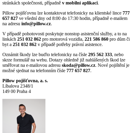
stránkách společnosti, případně
v mobilní aplikaci
.
Pillow pojišťovnu lze kontaktovat telefonicky na klientské lince
777
657 827
ve všední dny od 8:00 do 17:30 hodin, případně e-mailem
na adresu
info@pillow.cz
.
V případě pohotovosti poskytuje nonstop asistenční služby, a to na
linkách
251 032 862
pro motorová vozidla,
221 586 860
pro dům či
byt a
251 032 862
v případě potřeby právní asistence.
Oznámit škody lze buďto telefonicky na čísle
295 562 333
, nebo
skrze formulář na webu. Dotazy ohledně již nahlášených škod lze
směřovat na e-mailovou adresu
skoda@pillow.cz
. Nové pojištění je
možné sjednat na telefonním čísle
777 657 827
.
Pillow pojišťovna, a. s.
Líbalova 2348/1
149 00 Praha 4