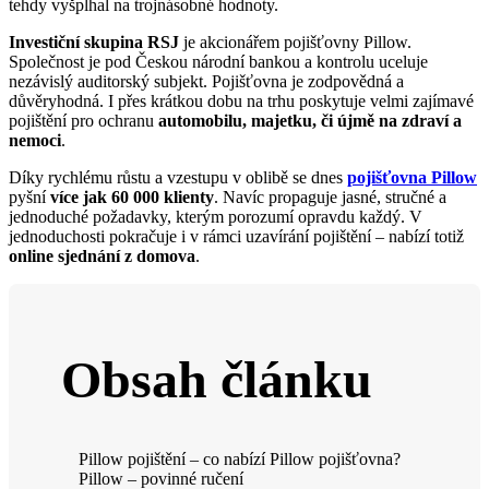
tehdy vyšplhal na trojnásobné hodnoty.
Investiční skupina RSJ
je akcionářem pojišťovny Pillow.
Společnost je pod Českou národní bankou a kontrolu uceluje
nezávislý auditorský subjekt. Pojišťovna je zodpovědná a
důvěryhodná. I přes krátkou dobu na trhu poskytuje velmi zajímavé
pojištění pro ochranu
automobilu, majetku, či újmě na zdraví a
nemoci
.
Díky rychlému růstu a vzestupu v oblibě se dnes
pojišťovna Pillow
pyšní
více jak 60 000 klienty
. Navíc propaguje jasné, stručné a
jednoduché požadavky, kterým porozumí opravdu každý. V
jednoduchosti pokračuje i v rámci uzavírání pojištění – nabízí totiž
online sjednání z domova
.
Obsah článku
Pillow pojištění – co nabízí Pillow pojišťovna?
Pillow – povinné ručení