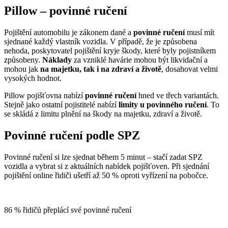
Pillow – povinné ručení
Pojištění automobilu je zákonem dané a
povinné ručení
musí mít
sjednané každý vlastník vozidla. V případě, že je způsobena
nehoda, poskytovatel pojištění kryje škody, které byly pojistníkem
způsobeny.
Náklady
za vzniklé havárie mohou být likvidační a
mohou jak
na majetku, tak i na zdraví a životě
, dosahovat velmi
vysokých hodnot.
Pillow pojišťovna nabízí
povinné ručení
hned ve třech variantách.
Stejně jako ostatní pojistitelé nabízí
limity u povinného ručení
. To
se skládá z limitu plnění na škody na majetku, zdraví a životě.
Povinné ručení podle SPZ
Povinné ručení si lze sjednat během 5 minut – stačí zadat SPZ
vozidla a vybrat si z aktuálních nabídek pojišťoven. Při sjednání
pojištění online řidiči ušetří až 50 % oproti vyřízení na pobočce.
86 % řidičů přeplácí své povinné ručení