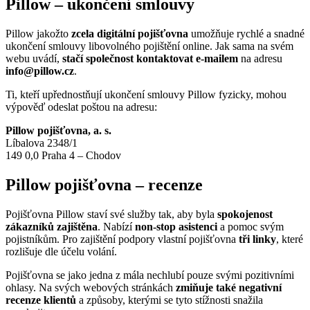
Pillow – ukončení smlouvy
Pillow jakožto
zcela digitální pojišťovna
umožňuje rychlé a snadné
ukončení smlouvy libovolného pojištění online. Jak sama na svém
webu uvádí,
stačí společnost kontaktovat e-mailem
na adresu
info@pillow.cz
.
Ti, kteří upřednostňují ukončení smlouvy Pillow fyzicky, mohou
výpověď odeslat poštou na adresu:
Pillow pojišťovna, a. s.
Líbalova 2348/1
149 0,0 Praha 4 – Chodov
Pillow pojišťovna – recenze
Pojišťovna Pillow staví své služby tak, aby byla
spokojenost
zákazníků zajištěna
. Nabízí
non-stop asistenci
a pomoc svým
pojistníkům. Pro zajištění podpory vlastní pojišťovna
tři linky
, které
rozlišuje dle účelu volání.
Pojišťovna se jako jedna z mála nechlubí pouze svými pozitivními
ohlasy. Na svých webových stránkách
zmiňuje také negativní
recenze klientů
a způsoby, kterými se tyto stížnosti snažila