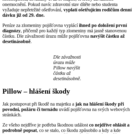
onemocnění. Pokud navíc zdravotní stav dítěte nebo studenta
vyžaduje nepřetržité ošetřování,
vyplatí ošetřujícím rodičům denní
dávku již od 29. dne.
Peníze za zlomeniny pojišťovna vyplácí
ihned po doložení první
diagnózy
, přičemž pro každý typ zlomeniny má jasně stanovenou
částku. Dle závažnosti úrazu může pojišťovna
navýšit částku až
desetinásobně
.
Dle závažnosti
úrazu může
Pillow navýšit
částku až
desetinásobně.
Pillow – hlášení škody
Jak postupovat při škodě na majetku a
jak na hlášení škody při
povodni, požáru či tornádu
uvádí pojišťovna na svých webových
stránkách.
Ze všeho nejdříve je potřeba škodnou událost
co nejdříve ohlásit a
podrobně popsat
, co se stalo, co škodu způsobilo a kdy a kde