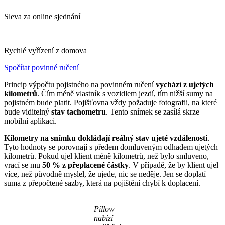
Sleva za online sjednání
Rychlé vyřízení z domova
Spočítat povinné ručení
Princip výpočtu pojistného na povinném ručení
vychází z ujetých
kilometrů
. Čím méně vlastník s vozidlem jezdí, tím nižší sumy na
pojistném bude platit. Pojišťovna vždy požaduje fotografii, na které
bude viditelný
stav tachometru
. Tento snímek se zasílá skrze
mobilní aplikaci.
Kilometry na snímku dokládají reálný stav ujeté vzdálenosti
.
Tyto hodnoty se porovnají s předem domluveným odhadem ujetých
kilometrů. Pokud ujel klient méně kilometrů, než bylo smluveno,
vrací se mu
50 % z přeplacené částky
. V případě, že by klient ujel
více, než původně myslel, že ujede, nic se neděje. Jen se doplatí
suma z přepočtené sazby, která na pojištění chybí k doplacení.
Pillow
nabízí