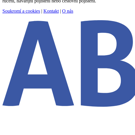
ručení, havarijní pojištění nebo cestovní pojištění.
Soukromí a cookies
|
Kontakt
|
O nás