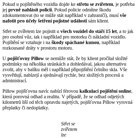
Pokud u pojištěného vozidla dojde ke
střetu se zvířetem
, je potřeba
jej
prvně nahlásit policii
. Pokud policie odmítne škodu
zdokumentovat (to se může stát například v zahraničí), musí
vše
nafotit pro účely šetření pojistné události
sám klient.
Střet se zvířetem lze pojistit u
všech vozidel do stáří 15 let
, a to jak
pro osobní vůz, tak i například pro motorku či nákladní vozidlo.
Pojištění se vztahuje i na
škody spáchané kunou
, například
rozkousané dráty v prostoru motoru.
U
pojišťovny Pillow
se nemůže stát, že by klient pročítal složité
podmínky na několika stránkách a dohledával, jakou alternativu
zvolit, aby v balíku měl i například připojištění čelního skla. Vše
vysvětlují, nabízejí a sjednávají rychle, bez složitých procesů a
administrací.
Pillow pojišťovna navíc nabízí férovou
kalkulaci pojištění online
,
která porovná odhad a realitu. V případě, že se odhad odjetých
kilometrů liší od těch opravdu najetých, pojišťovna Pillow vyrovná
přeplatky či nedoplatky.
Střet se
zvířetem
lze